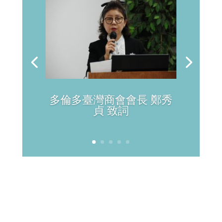
多倫多臺灣商會會長 鄭秀
貞 致詞