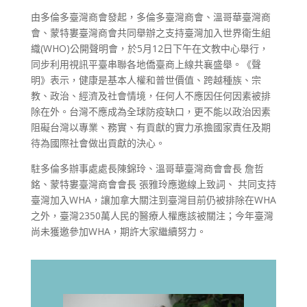
由多倫多臺灣商會發起，多倫多臺灣商會、溫哥華臺灣商
會、蒙特婁臺灣商會共同舉辦之支持臺灣加入世界衛生組
織
(WHO)
公開聲明會，於
5
月
12
日下午在文教中心舉行，
同步利用視訊平臺串聯各地僑臺商上線共襄盛舉。
《聲
明》表示，健康是基本人權和普世價值、跨越種族、宗
教、政治、經濟及社會情境，任何人不應因任何因素被排
除在外。台灣不應成為全球防疫缺口，更不能以政治因素
阻礙台灣以專業、務實、有貢獻的實力承擔國家責任及期
待為國際社會做出貢獻的決心。
駐多倫多辦事處處長陳錦玲、溫哥華臺灣商會會長 詹哲
銘、蒙特婁臺灣商會會長 張雅玲應邀線上致詞
、
共同支持
臺灣加入
WHA
，讓加拿大關注到臺灣目前仍被排除在
WHA
之外，臺灣
2350
萬人民的醫療人權應該被關注；今年臺灣
尚未獲邀參加
WHA
，期許大家繼續努力。