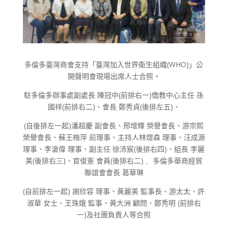
多倫多臺灣商會支持「臺灣加入世界衛生組織
(WHO)
」公
開聲明會現場出席人士合照。
駐多倫多辦事處副處長 陳冠中
(
前排右一
)
僑教中心主任 孫
國祥
(
前排右二
)
、會長 鄭秀貞
(
後排左五
)
、
(
自後排左一起
)
潘超慶 副會長、邢增輝 榮譽會長、游宗熙
榮譽會長、蘇王梅萍 前理事、主持人林煜森 理事、汪成源
理事、李滄偉 理事、副主任 徐沛宸
(
後排右四
)
、組長 李麗
美
(
後排右三
)
、官俊憲 會員
(
後排右二
) 、
多倫多華商經貿
聯誼會會長 葛華琳
(
自前排左一起
)
謝欣容 理事、黃麗美 監事長、游太太、許
淑華 女士、王珠娥 監事、黃大洲 顧問、鄭秀明
(
前排右
一
)
及社團負責人等合照